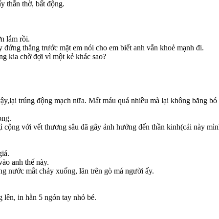
 thẫn thờ, bất động.
n lắm rồi.
ây đứng thẳng trước mặt em nói cho em biết anh vẫn khoẻ mạnh đi.
g kia chờ đợi vì một kẻ khác sao?
 vậy,lại trúng động mạch nữa. Mất máu quá nhiều mà lại không băng bó 
ọng.
 cộng với vết thương sâu đã gây ảnh hưởng đến thần kinh(cái này mình 
iá.
vào anh thế này.
dòng nước mắt chảy xuống, lăn trên gò má người ấy.
lên, in hằn 5 ngón tay nhỏ bé.