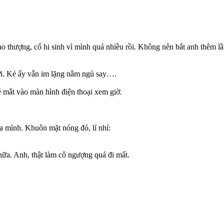
ao thượng, cố hi sinh vì mình quá nhiều rồi. Không nên bắt anh thêm l
ười. Kẻ ấy vẫn im lặng nằm ngủ say….
hé mắt vào màn hình điện thoại xem giờ.
ủa mình. Khuôn mặt nóng đỏ, lí nhí:
n nữa. Anh, thật làm cô ngượng quá đi mất.