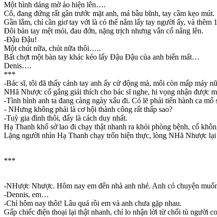
Một hình dáng mờ ảo hiện lên….
Cô, đang đứng rất gần trước mặt anh, má bầu bĩnh, tay cầm kẹo mút.
Gần lắm, chỉ cần giơ tay với là có thể nắm lấy tay người ấy, và thêm 1
Đôi bàn tay mệt mỏi, đau đớn, nặng trịch nhưng vẫn cố nâng lên.
-Đậu Đậu!
Một chút nữa, chút nữa thôi…..
Bất chợt một bàn tay khác kéo lấy Đậu Đậu của anh biến mất…
Denis….
***
-Bác sĩ, tôi đã thấy cánh tay anh ấy cử động mà, môi còn mấp máy nữ
NHã Nhược cố gắng giải thích cho bác sĩ nghe, hi vọng nhận được m
-Tình hình anh ta đang càng ngày xấu đi. Có lẽ phải tiến hành ca mổ 
- NHưng không phải là cơ hội thành công rất thấp sao?
-Tuỳ gia đình thôi, đấy là cách duy nhất.
Hạ Thanh khổ sở lao đi chạy thật nhanh ra khỏi phòng bệnh, cố khô
Lặng người nhìn Hạ Thanh chạy trốn hiện thực, lòng NHã Nhược lại đau
***
-NHược Nhược. Hôm nay em đến nhà anh nhé. Anh có chuyện muốn
-Dennis, em…
-Chỉ hôm nay thôi! Lâu quá rồi em và anh chưa gặp nhau.
Gấp chiếc điện thoại lại thật nhanh, chỉ lo nhận lời từ chối tù người 