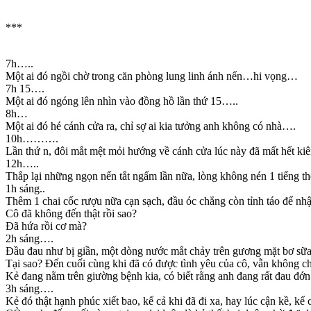
***
7h…..
Một ai đó ngồi chờ trong căn phòng lung linh ánh nến…hi vọng…
7h 15….
Một ai đó ngóng lên nhìn vào đồng hồ lần thứ 15…..
8h…
Một ai đó hé cánh cửa ra, chỉ sợ ai kia tưởng anh không có nhà….
10h……….
Lần thứ n, đôi mắt mệt mỏi hướng về cánh cửa lúc này đã mất hết k
12h…..
Thắp lại những ngọn nến tắt ngấm lần nữa, lòng không nén 1 tiếng th
1h sáng..
Thêm 1 chai cốc rượu nữa cạn sạch, đầu óc chẳng còn tỉnh táo để nhậ
Cô đã không đến thật rồi sao?
Đã hứa rồi cơ mà?
2h sáng….
Đầu đau như bị giần, một dòng nước mắt chảy trên gương mặt bơ s
Tại sao? Đến cuối cùng khi đã có được tình yêu của cô, vẫn không c
Kẻ đang nằm trên giường bệnh kia, có biết rằng anh đang rất đau đớ
3h sáng….
Kẻ đó thật hạnh phúc xiết bao, kể cả khi đã đi xa, hay lúc cận kề, kể