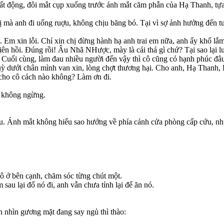
t động, đôi mắt cụp xuống trước ánh mắt căm phẫn của Hạ Thanh, tựa 
ị mà anh đi uống ruợu, không chịu băng bó. Tại vì sợ ảnh hưởng đến tươn
 Em xin lỗi. Chỉ xin chị đừng hành hạ anh trai em nữa, anh ấy khổ lắm 
 liên hồi. Đúng rồi! Âu Nhã NHược, mày là cái thá gì chứ? Tại sao lại luô
? Cuối cùng, làm đau nhiều người đến vậy thì cô cũng có hạnh phúc đâ
 dưới chân mình van xin, lòng chợt thương hại. Cho anh, Hạ Thanh, 
cho cô cách nào không? Làm ơn đi.
c không ngừng.
hau. Ánh mắt không hiểu sao hướng về phía cánh cửa phòng cấp cứu, n
ô ở bên cạnh, chăm sóc từng chút một.
sau lại đổ nó đi, anh vẫn chưa tỉnh lại để ăn nó.
 nhìn gương mặt đang say ngủ thì thào: