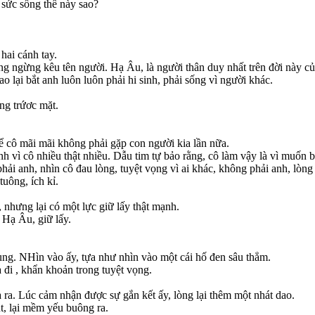
 sức sống thế này sao?
hai cánh tay.
g ngừng kêu tên người. Hạ Âu, là người thân duy nhất trên đời này củ
ao lại bắt anh luôn luôn phải hi sinh, phải sống vì người khác.
ng trứơc mặt.
ể cô mãi mãi không phải gặp con người kia lần nữa.
inh vì cô nhiều thật nhiều. Dẫu tim tự bảo rằng, cô làm vậy là vì muốn 
hải anh, nhìn cô đau lòng, tuyệt vọng vì ai khác, không phải anh, lòn
uông, ích kỉ.
hưng lại có một lực giữ lấy thật mạnh.
 Hạ Âu, giữ lấy.
ng. NHìn vào ấy, tựa như nhìn vào một cái hố đen sâu thẳm.
 đi , khẩn khoản trong tuyệt vọng.
 ra. Lúc cảm nhận được sự gắn kết ấy, lòng lại thêm một nhát dao.
t, lại mềm yếu buông ra.