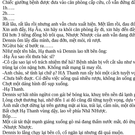
Chiếc giường bệnh được đưa vào căn phòng cấp cứu, cô vẫn đứng đấy
1h…..
2h…..
3h…..
Rất lâu, rất lâu rồi nhưng anh vẫn chưa xuất hiện. Mệt lắm rồi, đau đớ
Xin anh đấy, Hạ Âu, xin hãy ra khỏi căn phòng ấy đi, xin hãy đến đ
Đã hơn 3 tiếng đồng hồ trôi qua, Nhược Nhược của anh vẫn đang đứn
Dennis ôm lấy đầu mình, đau đớn, mệt mỏi, rũ rượi.
NGừoi bác sĩ bước ra……
NHư một tên bắn, Hạ thanh và Dennis lao tới bên ông:
-Hạ Âu sao rồi thưa bác sĩ?
-Cô cậu sao lại vô trách nhiệm thế hả? Bệnh nhân bị vết cắt sâu như
trùng lại còn nặng hơn. Không mất mạng là may rồi.
-Anh cháu, sẽ tỉnh lại chứ ạ? HẠ Thanh run rẩy hỏi một cách tuyệt v
-Chưa biết đuợc. Có điều việc uống quá nhiều rượu, không ăn uống gì
Chợt một dáng hình đổ sụp xuống.
-Hạ Thanh.
Dennis sợ hãi nhìn ngừoi con gái bé bỏng kia, khuỵ trên nền đá lạnh g
Lòng chợt thương hại, nhớ đến 1 ai đó cũng đã từng tuyệt vọng, dựa 
Ánh mắt chợt dừng lại trên gương mặt ai kia, trái lại, câm nín, một 
Bất chợt Hạ Thanh vùng dậy, lao về phía Nhã NHược.
Bốp….
Một cái tát thật mạnh giáng xuống gò má đang thấm nước mắt, đỏ ửng 
-Nhược Nhược.
Dennis lo lắng chạy lại bên cô, cố ngăn lại nhưng đã quá muộn.