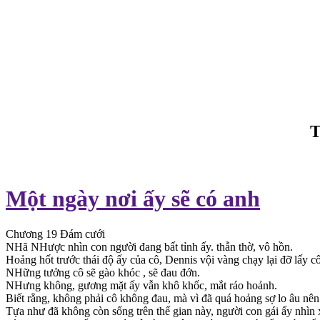
T
Một ngày nơi ấy sẽ có anh
Chương 19 Đám cưới
NHã NHược nhìn con người đang bất tỉnh ấy. thẫn thờ, vô hồn.
Hoảng hốt trước thái độ ấy của cô, Dennis vội vàng chạy lại đỡ lấy c
NHững tưởng cô sẽ gào khóc , sẽ đau đớn.
NHưng không, gương mặt ấy vẫn khô khốc, mắt ráo hoảnh.
Biết rằng, không phải cô không đau, mà vì đã quá hoảng sợ lo âu nê
Tựa như đã không còn sống trên thế gian này, người con gái ấy nhìn