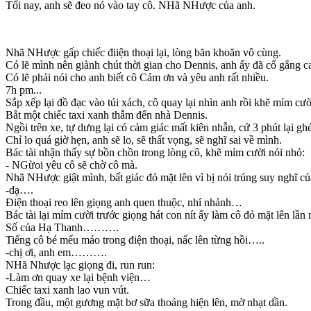
Tối nay, anh sẽ đeo nó vào tay cô. NHã NHược của anh.
Nhã NHược gấp chiếc điiện thoại lại, lòng băn khoăn vô cùng.
Có lẽ mình nên giành chút thời gian cho Dennis, anh ấy đã cố gắng c
Có lẽ phải nói cho anh biết cô Cám ơn và yêu anh rất nhiều.
7h pm...
Sắp xếp lại đồ đạc vào túi xách, cô quay lại nhìn anh rồi khẽ mỉm c
Bắt một chiếc taxi xanh thẫm đến nhà Dennis.
Ngồi trên xe, tự dưng lại có cảm giác mất kiên nhẫn, cứ 3 phút lại g
Chỉ lo quá giờ hẹn, anh sẽ lo, sẽ thất vọng, sẽ nghĩ sai về mình.
Bác tài nhận thấy sự bồn chồn trong lòng cô, khẽ mỉm cười nói nhỏ:
- NGừoi yêu cô sẽ chờ cô mà.
Nhã NHược giật mình, bất giác đỏ mặt lên vì bị nói trúng suy nghĩ c
-dạ….
Điện thoại reo lên giọng anh quen thuộc, nhí nhảnh…
Bác tài lại mỉm cười trước giọng hát con nít ấy làm cô đỏ mặt lên lầ
Số của Hạ Thanh……….
Tiếng cô bé mếu máo trong điện thoại, nấc lên từng hồi…..
-chị ơi, anh em……….
NHã Nhược lạc giọng đi, run run:
-Làm ơn quay xe lại bệnh viện…
Chiếc taxi xanh lao vun vút.
Trong đầu, một gương mặt bơ sữa thoáng hiện lên, mờ nhạt dần.