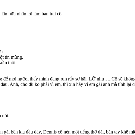
 lần nữa nhận lời làm bạn trai cô.
a.
ột tin mừng.
sớm thôi.
ng để mọi ngừoi thấy mình đang run rẩy sợ hãi. LỠ như…..Cô sẽ khôn
. Anh, cho dù ko phải vì em, thì xin hãy vì em gái anh mà tỉnh lại đi
 nói.
con gái bên kia đầu dây, Dennis cố nén một tiếng thở dài, bàn tay khẽ miế