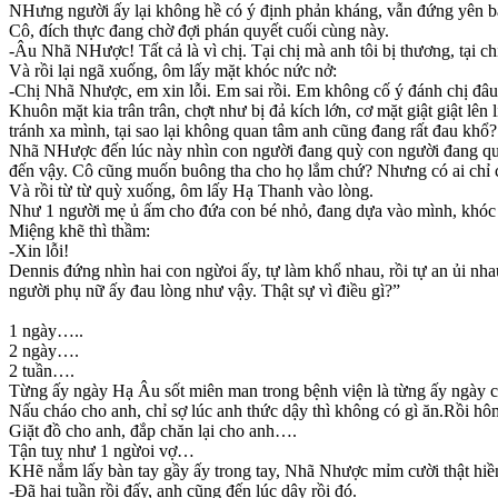
NHưng người ấy lại không hề có ý định phản kháng, vẫn đứng yên bấ
Cô, đích thực đang chờ đợi phán quyết cuối cùng này.
-Âu Nhã NHược! Tất cả là vì chị. Tại chị mà anh tôi bị thương, tại ch
Và rồi lại ngã xuống, ôm lấy mặt khóc nức nở:
-Chị Nhã Nhược, em xin lỗi. Em sai rồi. Em không cố ý đánh chị đâu.
Khuôn mặt kia trân trân, chợt như bị đả kích lớn, cơ mặt giật giật lên
tránh xa mình, tại sao lại không quan tâm anh cũng đang rất đau khổ
Nhã NHược đến lúc này nhìn con người đang quỳ con người đang quỳ
đến vậy. Cô cũng muốn buông tha cho họ lắm chứ? Nhưng có ai chỉ 
Và rồi từ từ quỳ xuống, ôm lấy Hạ Thanh vào lòng.
Như 1 người mẹ ủ ấm cho đứa con bé nhỏ, đang dựa vào mình, khó
Miệng khẽ thì thầm:
-Xin lỗi!
Dennis đứng nhìn hai con ngừoi ấy, tự làm khổ nhau, rồi tự an ủi n
người phụ nữ ấy đau lòng như vậy. Thật sự vì điều gì?”
1 ngày…..
2 ngày….
2 tuần….
Từng ấy ngày Hạ Âu sốt miên man trong bệnh viện là từng ấy ngày c
Nấu cháo cho anh, chỉ sợ lúc anh thức dậy thì không có gì ăn.Rồi hôm 
Giặt đồ cho anh, đắp chăn lại cho anh….
Tận tuỵ như 1 ngừoi vợ…
KHẽ nắm lấy bàn tay gầy ấy trong tay, Nhã Nhược mỉm cười thật hiền
-Đã hai tuần rồi đấy, anh cũng đến lúc dậy rồi đó.