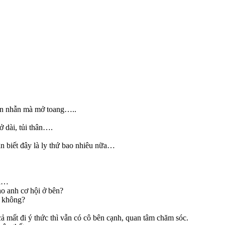
iên nhẫn mà mở toang…..
ở dài, tủi thân….
n biết đây là ly thứ bao nhiêu nữa…
ữa…
ho anh cơ hội ở bên?
n không?
 cả mất đi ý thức thì vẫn có cô bên cạnh, quan tâm chăm sóc.