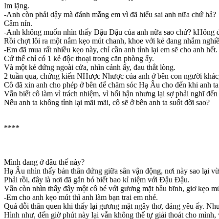
Im lặng.
-Anh còn phải dậy mà đánh mắng em vì đã hiểu sai anh nữa chứ hả?
Câm nín.
-Anh không muốn nhìn thấy Đậu Đậu của anh nữa sao chứ? kHông d
Rồi chợt lôi ra một nắm kẹo mút chanh, khoe với kẻ đang nhắm nghiề
-Em đã mua rất nhiều kẹo này, chỉ cần anh tỉnh lại em sẽ cho anh h
Cứ thế chỉ có 1 kẻ độc thoại trong căn phòng ấy.
Và một kẻ đứng ngoài cửa, nhìn cảnh ấy, đau thắt lòng.
2 tuần qua, chứng kiến NHược Nhược của anh ở bên con người khác, 
Cô đã xin anh cho phép ở bên để chăm sóc Hạ Âu cho đến khi anh ta t
Vẫn biết cô làm vì trách nhiệm, vì hối hận nhưng lại sợ phải nghĩ đế
Nếu anh ta không tỉnh lại mãi mãi, cô sẽ ở bên anh ta suốt đời sao?
****
Mình đang ở đâu thế này?
Hạ Âu nhìn thấy bản thân đứng giữa sân vận động, nơi này sao lại vừ
Phải rồi, đây là nơi đã gắn bó biết bao kỉ niệm với Đậu Đậu.
Vẫn còn nhìn thấy đây một cô bé với gương mặt bầu bĩnh, giơ kẹo mú
-Em cho anh kẹo mút thì anh làm bạn trai em nhé.
Quá đỗi thân quen khi thấy lại gương mặt ngây thơ, đáng yêu ấy. Nhưn
Hình như, đến giờ phút này lại vẫn không thể tự giải thoát cho mình,