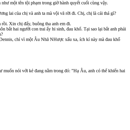
như một tên tội phạm trong giờ hành quyết cuối cùng vậy.
g lai của chị và anh ta mà vội vã rời đi. Chị, chị là cái thá gì?
rồi. Xin chị đấy, buông tha anh em đi.
n bắt hai người con trai ấy hi sinh, đau khổ. Tại sao lại bắt anh phải
u?
Dennis, chỉ vì một Âu Nhã NHược xấu xa, ích kỉ này mà đau khổ
hư muốn nói với kẻ đang nằm trong đó: ”Hạ Âu, anh có thể khiến hai