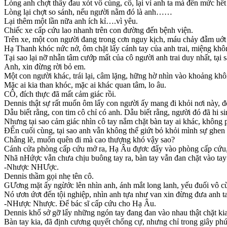
Lòng anh chợt thấy đau xót vô cùng, cô, lại vì anh ta mà đến mức hết
Lòng lại chợt so sánh, nếu người nằm đó là anh……
Lại thêm một lần nữa anh ích kỉ….vì yêu.
Chiếc xe cấp cứu lao nhanh trên con đường đến bệnh viện.
Trên xe, một con người đang trong cơn nguy kịch, máu chảy đẫm uớt 
Hạ Thanh khóc nức nở, ôm chặt lấy cánh tay của anh trai, miệng khôn
Tại sao lại nỡ nhẫn tâm cướp mất của cô người anh trai duy nhất, tại s
Anh, xin đừng rời bỏ em.
Một con người khác, trái lại, câm lặng, hững hờ nhìn vào khoảng khô
Mặc ai kia than khóc, mặc ai khác quan tâm, lo âu.
CÔ, đích thực đã mất cảm giác rồi.
Dennis thật sự rất muốn ôm lấy con người ấy mang đi khỏi nơi này, đ
Dẫu biết rằng, con tim cô chỉ có anh. Dẫu biết rằng, người đó đã hi s
Nhưng tại sao cảm giác nhìn cô tay nắm chặt bàn tay ai khác, không p
ĐẾn cuối cùng, tại sao anh vẫn không thể giứt bỏ khỏi mình sự ghen t
Chẳng lẽ, muốn quên đi mà cao thượng khó vậy sao?
Cánh cửa phòng cấp cứu mở ra, Hạ Âu đựơc đẩy vào phòng cấp cứu, n
Nhã nHứợc vẫn chưa chịu buông tay ra, bàn tay vẫn đan chặt vào tay
-Nhược NHƯợc.
Dennis thầm gọi nhẹ tên cô.
GƯơng mặt ấy ngừớc lên nhìn anh, ánh mắt long lanh, yếu đuối vô cù
Nó ươn ứơt đến tội nghiệp, nhìn anh tựa như van xin đừng đưa anh ta
-NHược Nhược. Để bác sĩ cấp cứu cho Hạ Âu.
Dennis khổ sở gỡ lấy những ngón tay đang đan vào nhau thật chặt kia
Bàn tay kia, đã định cương quyết chống cự, nhưng chỉ trong giây phú