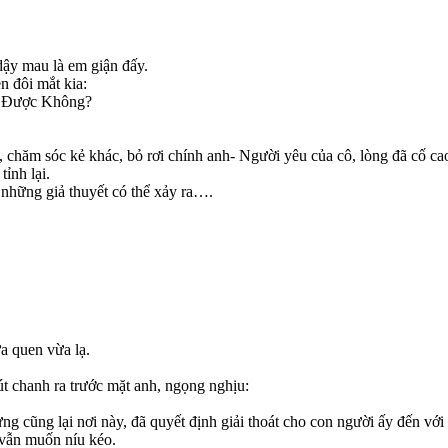
ậy mau là em giận đấy.
n đôi mắt kia:
ết. Được Không?
chăm sóc kẻ khác, bỏ rơi chính anh- Người yêu của cô, lòng đã cố c
ỉnh lại.
n những giả thuyết có thể xảy ra….
a quen vừa lạ.
t chanh ra trước mặt anh, ngọng nghịu:
g cũng lại nơi này, đã quyết định giải thoát cho con người ấy đến với 
 vẫn muốn níu kéo.