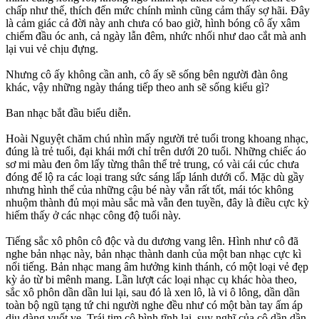
chấp như thế, thích đến mức chính mình cũng cảm thấy sợ hãi. Đây
là cảm giác cả đời này anh chưa có bao giờ, hình bóng cô ấy xâm
chiếm đầu óc anh, cả ngày lẫn đêm, nhức nhối như dao cắt mà anh
lại vui vẻ chịu đựng.
Nhưng cô ấy không cần anh, cô ấy sẽ sống bên người đàn ông
khác, vậy những ngày tháng tiếp theo anh sẽ sống kiểu gì?
Ban nhạc bắt đầu biểu diễn.
Hoài Nguyệt chăm chú nhìn mấy người trẻ tuổi trong khoang nhạc,
đúng là trẻ tuổi, đại khái mới chỉ trên dưới 20 tuổi. Những chiếc áo
sơ mi màu đen ôm lấy từng thân thể trẻ trung, có vài cái cúc chưa
đóng để lộ ra các loại trang sức sáng lấp lánh dưới cổ. Mặc dù gầy
nhưng hình thể của những cậu bé này vẫn rất tốt, mái tóc không
nhuộm thành đủ mọi màu sắc mà vẫn đen tuyền, đây là điều cực kỳ
hiếm thấy ở các nhạc công độ tuổi này.
Tiếng sắc xô phôn cô độc và du dương vang lên. Hình như cô đã
nghe bản nhạc này, bản nhạc thành danh của một ban nhạc cực kì
nổi tiếng. Bản nhạc mang âm hưởng kinh thánh, có một loại vẻ đẹp
kỳ ảo từ bi mênh mang. Lần lượt các loại nhạc cụ khác hòa theo,
sắc xô phôn dần dần lui lại, sau đó là xen lô, là vi ô lông, dần dần
toàn bộ ngũ tạng tứ chi người nghe đều như có một bàn tay ấm áp
dịu dàng vuốt ve. Trái tim cô bình tĩnh lại, suy nghĩ của cô dần dần