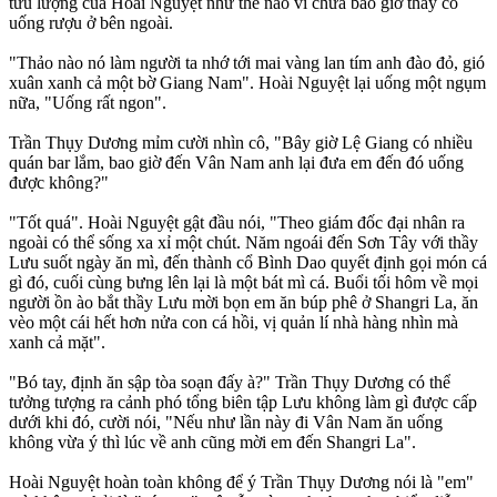
tửu lượng của Hoài Nguyệt như thế nào vì chưa bao giờ thấy cô
uống rượu ở bên ngoài.
"Thảo nào nó làm người ta nhớ tới mai vàng lan tím anh đào đỏ, gió
xuân xanh cả một bờ Giang Nam". Hoài Nguyệt lại uống một ngụm
nữa, "Uống rất ngon".
Trần Thụy Dương mỉm cười nhìn cô, "Bây giờ Lệ Giang có nhiều
quán bar lắm, bao giờ đến Vân Nam anh lại đưa em đến đó uống
được không?"
"Tốt quá". Hoài Nguyệt gật đầu nói, "Theo giám đốc đại nhân ra
ngoài có thể sống xa xỉ một chút. Năm ngoái đến Sơn Tây với thầy
Lưu suốt ngày ăn mì, đến thành cổ Bình Dao quyết định gọi món cá
gì đó, cuối cùng bưng lên lại là một bát mì cá. Buổi tối hôm về mọi
người ồn ào bắt thầy Lưu mời bọn em ăn búp phê ở Shangri La, ăn
vèo một cái hết hơn nửa con cá hồi, vị quản lí nhà hàng nhìn mà
xanh cả mặt".
"Bó tay, định ăn sập tòa soạn đấy à?" Trần Thụy Dương có thể
tưởng tượng ra cảnh phó tổng biên tập Lưu không làm gì được cấp
dưới khi đó, cười nói, "Nếu như lần này đi Vân Nam ăn uống
không vừa ý thì lúc về anh cũng mời em đến Shangri La".
Hoài Nguyệt hoàn toàn không để ý Trần Thụy Dương nói là "em"