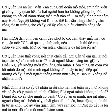
Cơ Quân Dã an ủi: "Vân Vân cũng chỉ đoán mò thôi, em nhìn kiểu
gì cũng thấy quan hệ của hai người bọn họ không giống loại đó,
không có bất cứ hành động thân mật nào cả. Em thấy hình như hôm
nay Hoài Nguyệt không vui lắm, có thể là Trần Thụy Dương làm
công tác tư tưởng cho cô ấy, cô ấy vừa bị điều chuyển công tác
mà".
Hai người đàn ông bên cạnh đều phớt lờ cô, cảm thấy mất mặt, cô
cả giận nói: "Có cái quái gì chứ, anh, nếu anh thích thì để em đi
cướp về cho anh. Mới có vài ngày, chẳng lẽ đã lật trời rồi à?"
Cơ Quân Đào thất vọng siết chặt chén trà, tức giận vì em gái lại nói
toạc tâm sự của mình ra trước mặt người khác, càng tức giận vì
Hoài Nguyệt không hiểu tấm lòng của mình. Hôm cùng ăn cơm với
bố mình đó mặc dù mình ngại không dám bày tỏ trực tiếp quá,
nhưng cô ấy là một người thông minh như vậy, tại sao lại không hề
nhận ra chứ?
Nhất định là là cô ấy đã nhận ra rồi cho nên hai tuần nay mới không
về, cô ấy cố ý tránh né mình. Chẳng lẽ là ngại mình không đủ tốt à?
Đúng rồi, cô ấy chê mình có bệnh? Cô ấy an ủi mình, nói rất nhiều
người cũng mắc bệnh này, phải giao tiếp nhiều, hoạt động nhiều thì
từ từ sẽ khỏi. Cô ấy vừa quan tâm, vừa săn sóc, nhưng đó đều là lời
nói từ góc độ của một người hàng xóm.