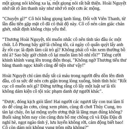
một giọng nói không xa lạ, một giọng nói rất bất thiện. Hoài Nguyệt
nhớ rất rõ âm thanh này như nhớ rõ một cơn ác mộng.
"Chuyện gì?" Cô hỏi bằng giọng lạnh lùng. Đối với Viên Thanh, từ
lần đầu tiên gặp mặt cô đã có thái độ này. Cô cố nén cảm giác chán
ghét, nhất định không chịu yếu thế.
"Thương Hoài Nguyệt, tôi muốn nhắc cô nên tỉnh táo đầu óc một
chút. Lỗ Phong bây giờ là chồng tôi, cả ngày cô quấn quýt lấy anh
ấy rốt cục là định làm cái trò gì? Không phải cô vẫn xem thường bồ
nhí à? Sao bây giờ chính cô lại muốn làm bồ nhí rồi?" Tiếng cười
khinh khỉnh vang lên trong điện thoại, "Không ngờ Thương tiểu thư
băng thanh ngọc khiết cũng đê tiện như vậy!"
Hoài Nguyệt chỉ cảm thấy tất cả máu trong người đều dồn lên đỉnh
đầu, cô ra sức đè nén cơn giận trong lòng xuống, bình tĩnh hỏi: "Rốt
cục cô muốn nói gì? Đừng tưởng rằng cô lấy một luật sư là tôi
không dám kiện cô tội xúc phạm danh dự người khác".
"Được, đóng kịch giỏi lắm! Hai người các ngươi lấy con trai làm lí
do để cùng ăn cơm, cùng xem phim, cùng đi chơi Thủy Cung, tro
tàn lại cháy, ôn lại mộng uyên ương thật là lãng mạn đúng không?
Buổi sáng hôm nay còn cùng đưa bố mẹ chồng cũ và Đậu Đậu đi
nghỉ hè, ngọt ngào tình ý, lưu luyến không rời, cảm động biết bao!
Cô còn dám nói không vụng trộm nữa không?"