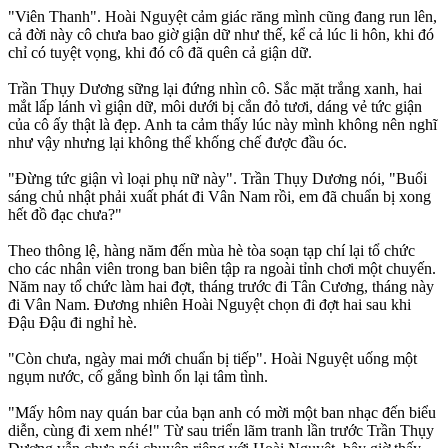
"Viên Thanh". Hoài Nguyệt cảm giác răng mình cũng đang run lên,
cả đời này cô chưa bao giờ giận dữ như thế, kể cả lúc li hôn, khi đó
chỉ có tuyệt vọng, khi đó cô đã quên cả giận dữ.
Trần Thụy Dương sững lại đứng nhìn cô. Sắc mặt trắng xanh, hai
mắt lấp lánh vì giận dữ, môi dưới bị cắn đỏ tươi, dáng vẻ tức giận
của cô ấy thật là đẹp. Anh ta cảm thấy lúc này mình không nên nghĩ
như vậy nhưng lại không thể khống chế được đầu óc.
"Đừng tức giận vì loại phụ nữ này". Trần Thụy Dương nói, "Buổi
sáng chủ nhật phải xuất phát đi Vân Nam rồi, em đã chuẩn bị xong
hết đồ đạc chưa?"
Theo thông lệ, hàng năm đến mùa hè tòa soạn tạp chí lại tổ chức
cho các nhân viên trong ban biên tập ra ngoài tỉnh chơi một chuyến.
Năm nay tổ chức làm hai đợt, tháng trước đi Tân Cương, tháng này
đi Vân Nam. Đương nhiên Hoài Nguyệt chọn đi đợt hai sau khi
Đậu Đậu đi nghỉ hè.
"Còn chưa, ngày mai mới chuẩn bị tiếp". Hoài Nguyệt uống một
ngụm nước, cố gắng bình ổn lại tâm tình.
"Mấy hôm nay quán bar của bạn anh có mời một ban nhạc đến biểu
diễn, cùng đi xem nhé!" Từ sau triển lãm tranh lần trước Trần Thụy