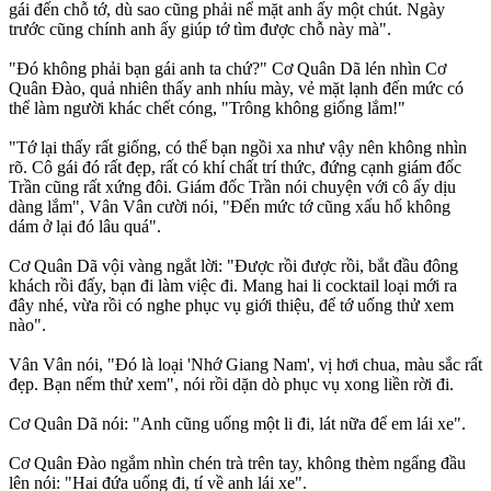
gái đến chỗ tớ, dù sao cũng phải nể mặt anh ấy một chút. Ngày
trước cũng chính anh ấy giúp tớ tìm được chỗ này mà".
"Đó không phải bạn gái anh ta chứ?" Cơ Quân Dã lén nhìn Cơ
Quân Đào, quả nhiên thấy anh nhíu mày, vẻ mặt lạnh đến mức có
thể làm người khác chết cóng, "Trông không giống lắm!"
"Tớ lại thấy rất giống, có thể bạn ngồi xa như vậy nên không nhìn
rõ. Cô gái đó rất đẹp, rất có khí chất trí thức, đứng cạnh giám đốc
Trần cũng rất xứng đôi. Giám đốc Trần nói chuyện với cô ấy dịu
dàng lắm", Vân Vân cười nói, "Đến mức tớ cũng xấu hổ không
dám ở lại đó lâu quá".
Cơ Quân Dã vội vàng ngắt lời: "Được rồi được rồi, bắt đầu đông
khách rồi đấy, bạn đi làm việc đi. Mang hai li cocktail loại mới ra
đây nhé, vừa rồi có nghe phục vụ giới thiệu, để tớ uống thử xem
nào".
Vân Vân nói, "Đó là loại 'Nhớ Giang Nam', vị hơi chua, màu sắc rất
đẹp. Bạn nếm thử xem", nói rồi dặn dò phục vụ xong liền rời đi.
Cơ Quân Dã nói: "Anh cũng uống một li đi, lát nữa để em lái xe".
Cơ Quân Đào ngắm nhìn chén trà trên tay, không thèm ngẩng đầu
lên nói: "Hai đứa uống đi, tí về anh lái xe".