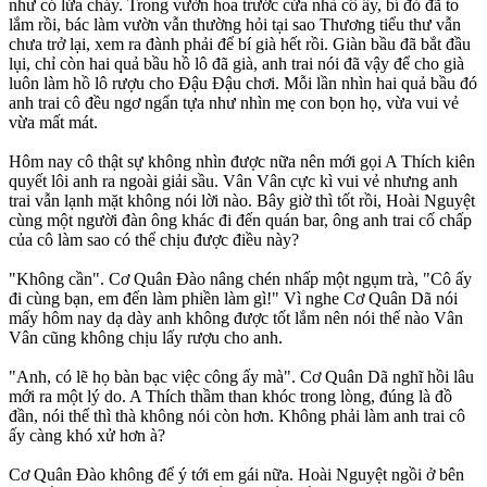
như có lửa cháy. Trong vườn hoa trước cửa nhà cô ấy, bí đỏ đã to
lắm rồi, bác làm vườn vẫn thường hỏi tại sao Thương tiểu thư vẫn
chưa trở lại, xem ra đành phải để bí già hết rồi. Giàn bầu đã bắt đầu
lụi, chỉ còn hai quả bầu hồ lô đã già, anh trai nói đã vậy để cho già
luôn làm hồ lô rượu cho Đậu Đậu chơi. Mỗi lần nhìn hai quả bầu đó
anh trai cô đều ngơ ngẩn tựa như nhìn mẹ con bọn họ, vừa vui vẻ
vừa mất mát.
Hôm nay cô thật sự không nhìn được nữa nên mới gọi A Thích kiên
quyết lôi anh ra ngoài giải sầu. Vân Vân cực kì vui vẻ nhưng anh
trai vẫn lạnh mặt không nói lời nào. Bây giờ thì tốt rồi, Hoài Nguyệt
cùng một người đàn ông khác đi đến quán bar, ông anh trai cố chấp
của cô làm sao có thể chịu được điều này?
"Không cần". Cơ Quân Đào nâng chén nhấp một ngụm trà, "Cô ấy
đi cùng bạn, em đến làm phiền làm gì!" Vì nghe Cơ Quân Dã nói
mấy hôm nay dạ dày anh không được tốt lắm nên nói thế nào Vân
Vân cũng không chịu lấy rượu cho anh.
"Anh, có lẽ họ bàn bạc việc công ấy mà". Cơ Quân Dã nghĩ hồi lâu
mới ra một lý do. A Thích thầm than khóc trong lòng, đúng là đồ
đần, nói thế thì thà không nói còn hơn. Không phải làm anh trai cô
ấy càng khó xử hơn à?
Cơ Quân Đào không để ý tới em gái nữa. Hoài Nguyệt ngồi ở bên