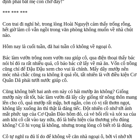
định phải bắt mẹ con chờ đấy!"
*** *** ***
Con trai đi nghỉ hè, trong lòng Hoài Nguyệt cảm thấy trống rỗng,
hết giờ làm cô vẫn ngồi trong văn phòng không muốn về nhà chút
nào.
Hôm nay là cuối tuần, đã hai tuần cô không về ngoại ô.
Bác làm vườn trông nom vườn rau giúp cô, qua điện thoại thấy bác
nói bí đỏ ra rất nhiều quả, cô bảo bác cứ lấy về mà ăn. Vốn cô trồng
cũng chỉ để Đậu Đậu xem cho vui là chính. Mấy dây mướp nên
móc nhà chắc cũng ra không ít quả rồi, tất nhiên là với điều kiện Cơ
Quân Dã phải tưới nước giúp cô.
Cũng không biết hai anh em này có hái mướp ăn không? Giống
mướp này rất tốt, bác làm vườn đã lấy cây giống từ nông thôn mang
lên cho cô, quả mướp rất mập, hơi ngắn, còn có vị rất thơm ngọt,
không lấy xuống ăn thì thật là đáng tiếc. Đột nhiên cô nhớ tới ánh
mắt phức tạp của Cơ Quân Đào hôm đó, cả vẻ bối rối và xót xa của
anh khi cô cắt vào tay nữa, đó là biểu hiện của thương yêu đúng
không? Cô hi vọng là không, nhưng trong lòng cô biết rõ là đúng.
Cô tự nghĩ ra đủ lí do để không về căn nhà ngoại ô, bởi vì nhớ tới