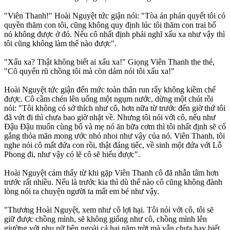
"Viên Thanh!" Hoài Nguyệt tức giận nói: "Tòa án phán quyết tôi có
quyền thăm con tôi, cũng không quy định lúc tôi thăm con trai bố
nó không được ở đó. Nếu cô nhất định phải nghĩ xấu xa như vậy thì
tôi cũng không làm thế nào được".
"Xấu xa? Thật không biết ai xấu xa!" Giọng Viên Thanh the thé,
"Cô quyến rũ chồng tôi mà còn dám nói tôi xấu xa!"
Hoài Nguyệt tức giận đến mức toàn thân run rẩy không kiềm chế
được. Cô cầm chén lên uống một ngụm nước, dừng một chút rồi
nói: "Tôi không có sở thích như cô, hơn nữa từ trước đến giờ thứ tôi
đã vứt đi thì chưa bao giờ nhặt về. Nhưng tôi nói với cô, nếu như
Đậu Đậu muốn cùng bố và mẹ nó ăn bữa cơm thì tôi nhất định sẽ cố
gắng thỏa mãn mong ước nhỏ nhoi như vậy của nó. Viên Thanh, tôi
nghe nói cô mất đứa con rồi, thật đáng tiếc, về sinh một đứa với Lỗ
Phong đi, như vậy có lẽ cô sẽ hiểu được".
Hoài Nguyệt cảm thấy từ khi gặp Viên Thanh cô đã nhẫn tâm hơn
trước rất nhiều. Nếu là trước kia thì dù thế nào cô cũng không đành
lòng nói ra chuyện người ta mất em bé như vậy.
"Thương Hoài Nguyệt, xem như cô lợi hại. Tôi nói với cô, tôi sẽ
giữ được chồng mình, sẽ không giống như cô, chồng mình lên
giường với phụ nữ bên ngoài cả hai năm trời mà vẫn chưa hay biết