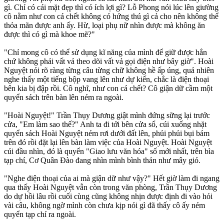
gì. Chỉ có cái mặt đẹp thì có ích lợi gì? Lỗ Phong nói lúc lên giường
cô nằm như con cá chết không có hứng thú gì cả cho nên không thể
thỏa mãn được anh ấy. Hừ, loại phụ nữ nhìn được mà không ăn
được thì có gì mà khoe mẽ?"
"Chỉ mong cô có thể sử dụng kĩ năng của mình để giữ được hắn
chứ không phải vất vả theo dõi vất vả gọi điện như bây giờ". Hoài
Nguyệt nói rõ ràng từng câu từng chữ không hề ấp úng, quả nhiên
nghe thấy một tiếng bộp vang lên như dự kiến, chắc là điện thoại
bên kia bị đập rồi. Cô nghĩ, như con cá chết? Cô giận dữ cầm một
quyển sách trên bàn lên ném ra ngoài.
"Hoài Nguyệt!" Trần Thụy Dương giật mình đứng sững lại trước
cửa, "Em làm sao thế?" Anh ta đi tới bên cửa sổ, cúi xuống nhặt
quyển sách Hoài Nguyệt ném rơi dưới đất lên, phủi phủi bụi bám
trên đó rồi đặt lại lên bàn làm việc của Hoài Nguyệt. Hoài Nguyệt
cúi đầu nhìn, đó là quyển "Giao lưu văn hóa" số mới nhất, trên bìa
tạp chí, Cơ Quân Đào đang nhìn mình bình thản như mây gió.
"Nghe điện thoại của ai mà giận dữ như vậy?" Hết giờ làm đi ngang
qua thấy Hoài Nguyệt vẫn còn trong văn phòng, Trần Thụy Dương
do dự hồi lâu rồi cuối cùng cũng không nhịn được định đi vào hỏi
vài câu, không ngờ mình còn chưa kịp nói gì đã thấy cô ấy ném
quyển tạp chí ra ngoài.