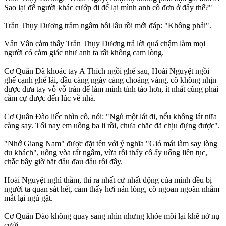
Sao lại để người khác cướp đi để lại mình anh cô đơn ở đây thế?"
Trần Thụy Dương trầm ngâm hồi lâu rồi mới đáp: "Không phải".
Vân Vân cảm thấy Trần Thụy Dương trả lời quá chậm làm mọi
người có cảm giác như anh ta rất không cam lòng.
Cơ Quân Dã khoác tay A Thích ngồi ghế sau, Hoài Nguyệt ngồi
ghế cạnh ghế lái, đầu càng ngày càng choáng váng, cô không nhịn
được đưa tay vỗ vỗ trán để làm mình tỉnh táo hơn, ít nhất cũng phải
cầm cự được đến lúc về nhà.
Cơ Quân Đào liếc nhìn cô, nói: "Ngủ một lát đi, nếu không lát nữa
càng say. Tối nay em uống ba li rồi, chưa chắc đã chịu đựng được".
"Nhớ Giang Nam" được đặt tên với ý nghĩa "Gió mát làm say lòng
du khách", uống vòa rất ngấm, vừa rồi thấy cô ấy uống liên tục,
chắc bây giờ bắt đầu đau đầu rồi đây.
Hoài Nguyệt nghĩ thầm, thì ra nhất cử nhất động của mình đều bị
người ta quan sát hết, cảm thấy hơi nản lòng, cô ngoan ngoãn nhắm
mắt lại ngủ gật.
Cơ Quân Đào không quay sang nhìn nhưng khóe môi lại khẽ nở nụ
cười.