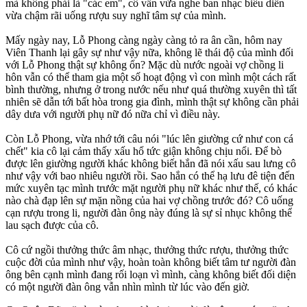
mà không phải là "các em", cô vẫn vừa nghe ban nhạc biểu diễn
vừa chậm rãi uống rượu suy nghĩ tâm sự của mình.
Mấy ngày nay, Lỗ Phong càng ngày càng tỏ ra ân cần, hôm nay
Viên Thanh lại gây sự như vậy nữa, không lẽ thái độ của mình đối
với Lỗ Phong thật sự không ổn? Mặc dù nước ngoài vợ chồng li
hôn vẫn có thể tham gia một số hoạt động vì con mình một cách rất
bình thường, nhưng ở trong nước nếu như quá thường xuyên thì tất
nhiên sẽ dẫn tới bất hòa trong gia đình, mình thật sự không cần phải
dây dưa với người phụ nữ đó nữa chỉ vì điều này.
Còn Lỗ Phong, vừa nhớ tới câu nói "lúc lên giường cứ như con cá
chết" kia cô lại cảm thấy xấu hổ tức giận không chịu nổi. Để bò
được lên giường người khác không biết hắn đã nói xấu sau lưng cô
như vậy với bao nhiêu người rồi. Sao hắn có thể hạ lưu đê tiện đến
mức xuyên tạc mình trước mặt người phụ nữ khác như thế, có khác
nào chà đạp lên sự mặn nồng của hai vợ chồng trước đó? Cô uống
cạn rượu trong li, người đàn ông này đúng là sự sỉ nhục không thể
lau sạch được của cô.
Cô cứ ngồi thưởng thức âm nhạc, thưởng thức rượu, thưởng thức
cuộc đời của mình như vậy, hoàn toàn không biết tâm tư người đàn
ông bên cạnh mình đang rối loạn vì mình, càng không biết đối diện
có một người đàn ông vẫn nhìn mình từ lúc vào đến giờ.