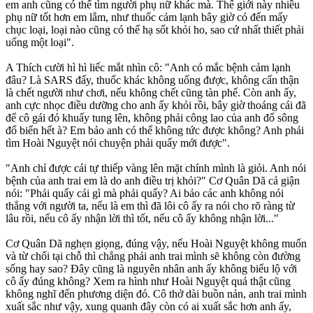
em anh cũng có thể tìm người phụ nữ khác mà. Thế giới này nhiều
phụ nữ tốt hơn em lắm, như thuốc cảm lạnh bây giờ có đến mấy
chục loại, loại nào cũng có thể hạ sốt khỏi ho, sao cứ nhất thiết phải
uống một loại".
A Thích cười hì hì liếc mắt nhìn cô: "Anh có mắc bệnh cảm lạnh
đâu? Là SARS đấy, thuốc khác không uống được, không cẩn thận
là chết người như chơi, nếu không chết cũng tàn phế. Còn anh ấy,
anh cực nhọc điều dưỡng cho anh ấy khỏi rồi, bây giờ thoáng cái đã
để cô gái đó khuấy tung lên, không phải công lao của anh đổ sông
đổ biển hết à? Em bảo anh có thể không tức được không? Anh phải
tìm Hoài Nguyệt nói chuyện phải quấy mới được".
"Anh chỉ được cái tự thiếp vàng lên mặt chính mình là giỏi. Anh nói
bệnh của anh trai em là do anh điều trị khỏi?" Cơ Quân Dã cả giận
nói: "Phải quấy cái gì mà phải quấy? Ai bảo các anh không nói
thẳng với người ta, nếu là em thì đã lôi cô ấy ra nói cho rõ ràng từ
lâu rồi, nếu cô ấy nhận lời thì tốt, nếu cô ấy không nhận lời..."
Cơ Quân Dã nghẹn giọng, đúng vậy, nếu Hoài Nguyệt không muốn
và từ chối tại chỗ thì chẳng phải anh trai mình sẽ không còn đường
sống hay sao? Đây cũng là nguyên nhân anh ấy không biểu lộ với
cô ấy đúng không? Xem ra hình như Hoài Nguyệt quả thật cũng
không nghĩ đến phương diện đó. Cô thở dài buồn nản, anh trai mình
xuất sắc như vậy, xung quanh đây còn có ai xuất sắc hơn anh ấy,