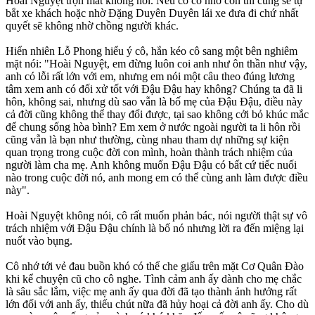
Hoài Nguyệt trợn mắt không nói. Nếu cô có nhớ con thì cũng sẽ tự
bắt xe khách hoặc nhờ Đặng Duyên Duyên lái xe đưa đi chứ nhất
quyết sẽ không nhờ chồng người khác.
Hiển nhiên Lỗ Phong hiểu ý cô, hắn kéo cô sang một bên nghiêm
mặt nói: "Hoài Nguyệt, em đừng luôn coi anh như ôn thần như vậy,
anh có lỗi rất lớn với em, nhưng em nói một câu theo đúng lương
tâm xem anh có đối xử tốt với Đậu Đậu hay không? Chúng ta đã li
hôn, không sai, nhưng dù sao vẫn là bố mẹ của Đậu Đậu, điều này
cả đời cũng không thể thay đổi được, tại sao không cởi bỏ khúc mắc
để chung sống hòa bình? Em xem ở nước ngoài người ta li hôn rồi
cũng vẫn là bạn như thường, cùng nhau tham dự những sự kiện
quan trọng trong cuộc đời con mình, hoàn thành trách nhiệm của
người làm cha mẹ. Anh không muốn Đậu Đậu có bất cứ tiếc nuối
nào trong cuộc đời nó, anh mong em có thể cùng anh làm được điều
này".
Hoài Nguyệt không nói, cô rất muốn phản bác, nói người thật sự vô
trách nhiệm với Đậu Đậu chính là bố nó nhưng lời ra đến miệng lại
nuốt vào bụng.
Cô nhớ tới vẻ đau buồn khó có thể che giấu trên mặt Cơ Quân Đào
khi kể chuyện cũ cho cô nghe. Tình cảm anh ấy dành cho mẹ chắc
là sâu sắc lắm, việc mẹ anh ấy qua đời đã tạo thành ảnh hưởng rất
lớn đối với anh ấy, thiếu chút nữa đã hủy hoại cả đời anh ấy. Cho dù