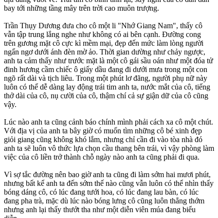
bay tới những tầng mây trên trời cao muôn trượng.
Trần Thụy Dương đưa cho cô một li "Nhớ Giang Nam", thấy cô
vẫn tập trung lắng nghe như không có ai bên cạnh. Đường cong
trên gương mặt cô cực kì mềm mại, đẹp đến mức làm lòng người
ngẩn ngơ dưới ánh đèn mờ ảo. Thời gian dường như chảy ngược,
anh ta cảm thấy như trước mặt là một cô gái sầu oán như một đóa tử
đinh hương cầm chiếc ô giấy dầu đang đi dưới mưa trong một con
ngõ rất dài và tịch liêu. Trong một phút lơ đãng, người phụ nữ này
luôn có thể dễ dàng lay động trái tim anh ta, nước mắt của cô, tiếng
thở dài của cô, nụ cười của cô, thậm chí cả sự giận dữ của cô cũng
vậy.
Lúc nào anh ta cũng cảnh báo chính mình phải cách xa cô một chút.
Với địa vị của anh ta bây giờ có muốn tìm những cô bé xinh đẹp
giỏi giang cũng không khó lắm, nhưng chỉ cần đi vào tòa nhà đó
anh ta sẽ luôn vô thức lựa chọn cầu thang bên trái, vì vậy phòng làm
việc của cô liền trở thành chỗ ngày nào anh ta cũng phải đi qua.
Vì sợ tắc đường nên bao giờ anh ta cũng đi làm sớm hai mươi phút,
nhưng bất kể anh ta đến sớm thế nào cũng vẫn luôn có thể nhìn thấy
bóng dáng cô, có lúc đang tưới hoa, có lúc đang lau bàn, có lúc
đang pha trà, mặc dù lúc nào bóng lưng cô cũng luôn thẳng thớm
nhưng anh lại thấy thướt tha như một diễn viên múa đang biểu