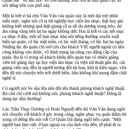
Quán bar "Ve sầu lửa" số 188 đường Sơn Âm là một quán cực kì
nổi tiếng trên con phố này.
Một là bởi vì bà chủ Vân Vân của quán này là một đại mỹ nhân
mẫu mực, nghe nói cô ta tốt nghiệp học viện âm nhạc, thật hay giả
không biết nhưng quả thật giọng cô ta rất du dương trong trẻo, dư
âm văng vẳng bên tai ba ngày không dứt. Hai là bởi vì các tiết mục
ca nhạc ở đây, một số ban nhạc khá nổi tiếng thường xuyên xuất
hiện tại quán, có lúc một tuần, có lúc một tháng, có lúc hai ba ngày.
Những lúc đó quán chỉ mở cửa cho khách VIP, người ngoài có tiền
cũng không vào được, vô hình trung lại nâng cao đẳng cấp của
quán. Ba là vì trong số khách khứa đến quán bar có nhiều giảng
viên trẻ giảng dạy tại học viện âm nhạc và viện mĩ thuật gần đó, các
giảng viên này đều là người tương đối tài hoa, khá là kiêu ngạo, vừa
đến đã nói chuyện trên trời dưới biển, bầu không khí mang đậm chất
nghệ sĩ.
Có người nói Ve sầu lửa nên đổi tên thành phòng khách nghệ thuật.
Bà chủ chỉ cười mà không nói, phòng khách nghệ thuật? Đúng là
dung tục tầm thường!
Lúc Trần Thụy Dương và Hoài Nguyệt đến thì Vân Vân đang ngồi
nói chuyện với khách ở góc trong cùng, nghe phục vụ quán thầm thì
xong cô đứng lên nói với Cơ Quân Dã đang ngồi bên cạnh: "Một
người bạn làm việc ở ban ngoại vụ của tỉnh vừa đến, tớ phải đi ra