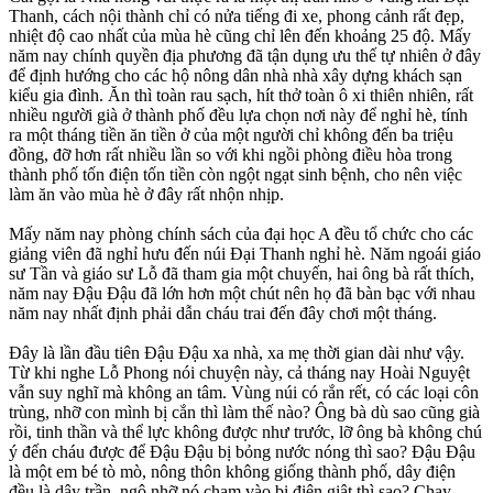
Thanh, cách nội thành chỉ có nửa tiếng đi xe, phong cảnh rất đẹp,
nhiệt độ cao nhất của mùa hè cũng chỉ lên đến khoảng 25 độ. Mấy
năm nay chính quyền địa phương đã tận dụng ưu thế tự nhiên ở đây
để định hướng cho các hộ nông dân nhà nhà xây dựng khách sạn
kiểu gia đình. Ăn thì toàn rau sạch, hít thở toàn ô xi thiên nhiên, rất
nhiều người già ở thành phố đều lựa chọn nơi này để nghỉ hè, tính
ra một tháng tiền ăn tiền ở của một người chỉ không đến ba triệu
đồng, đỡ hơn rất nhiều lần so với khi ngồi phòng điều hòa trong
thành phố tốn điện tốn tiền còn ngột ngạt sinh bệnh, cho nên việc
làm ăn vào mùa hè ở đây rất nhộn nhịp.
Mấy năm nay phòng chính sách của đại học A đều tổ chức cho các
giảng viên đã nghỉ hưu đến núi Đại Thanh nghỉ hè. Năm ngoái giáo
sư Tần và giáo sư Lỗ đã tham gia một chuyến, hai ông bà rất thích,
năm nay Đậu Đậu đã lớn hơn một chút nên họ đã bàn bạc với nhau
năm nay nhất định phải dẫn cháu trai đến đây chơi một tháng.
Đây là lần đầu tiên Đậu Đậu xa nhà, xa mẹ thời gian dài như vậy.
Từ khi nghe Lỗ Phong nói chuyện này, cả tháng nay Hoài Nguyệt
vẫn suy nghĩ mà không an tâm. Vùng núi có rắn rết, có các loại côn
trùng, nhỡ con mình bị cắn thì làm thế nào? Ông bà dù sao cũng già
rồi, tinh thần và thể lực không được như trước, lỡ ông bà không chú
ý đến cháu được để Đậu Đậu bị bỏng nước nóng thì sao? Đậu Đậu
là một em bé tò mò, nông thôn không giống thành phố, dây điện
đều là dây trần, ngộ nhỡ nó chạm vào bị điện giật thì sao? Chạy