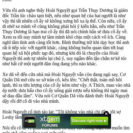
Vừa rồi anh nghe thấy Hoài Nguyệt gọi Trần Thụy Dương là giám
đốc Trần lúc chào tạm biệt, nếu như quan hệ của hai người là như
vậy thì tất nhiên cô ấy sẽ không xưng hô xa lạ thế. Còn nữa, cô ấy
đi nhờ xe mình về cũng không phải hỏi ý kiến hắn, nếu như Trần
Thụy Dương là bạn trai cô ấy thì đã nói chính hắn sẽ đưa cô ấy về.
Xem ra tối nay mình tự làm mình khó chịu một cách vô ích. Càng
nghĩ tâm tình anh càng tốt hơn. Bình thường trừ khi dạy học thì anh
rất ít tiếp xúc với người khác, càng không buồn quan tâm tới loại
quan hệ xã hội phức tạp đó, nhưng khi đó là chuyện của Hoài
Nguyệt thì anh tự nhiên lại chú ý, suy ngẫm đến tận chân tơ kẽ tóc
như bất cứ một người đàn ông đang yêu nào khác.
Xe đã về đến cửa nhà mà Hoài Nguyệt vẫn còn đang ngủ say, Cơ
Quân Dã mở cửa xe sờ trán cô, kêu lên: "Chết thật, toàn mồ hôi
lạnh, thì ra tửu lượng của cô ấy kém như vậy. A Thích, mau vào nhà
ép nước dưa hấu cho cô ấy uống giải rượu nếu không thì ngày mai
sẽ đau đầu lắm". Vừa nói Cơ Quân Dã vừa đánh thức Hoài Nguyệt
dậy rồi đỡ cô đi vào nhà mình.
Hoài Nguyệt cố tỉnh táo lại: "Tôi không vào nhà chị đâu, tôi sợ
Leshy lắm".
Nói rồi cô đi về phía nhà mình, cô thấy rất chóng mặt, chỉ muốn tìm