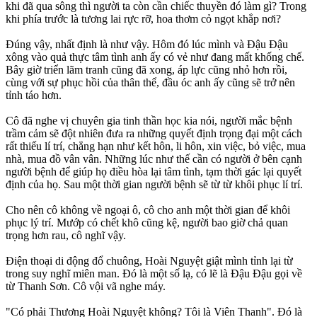
khi đã qua sông thì người ta còn cần chiếc thuyền đó làm gì? Trong
khi phía trước là tương lai rực rỡ, hoa thơm cỏ ngọt khắp nơi?
Đúng vậy, nhất định là như vậy. Hôm đó lúc mình và Đậu Đậu
xông vào quả thực tâm tình anh ấy có vẻ như đang mất khống chế.
Bây giờ triển lãm tranh cũng đã xong, áp lực cũng nhỏ hơn rồi,
cùng với sự phục hồi của thân thể, đầu óc anh ấy cũng sẽ trở nên
tỉnh táo hơn.
Cô đã nghe vị chuyên gia tinh thần học kia nói, người mắc bệnh
trầm cảm sẽ đột nhiên đưa ra những quyết định trọng đại một cách
rất thiếu lí trí, chẳng hạn như kết hôn, li hôn, xin việc, bỏ việc, mua
nhà, mua đồ vân vân. Những lúc như thế cần có người ở bên cạnh
người bệnh để giúp họ điều hòa lại tâm tình, tạm thời gác lại quyết
định của họ. Sau một thời gian người bệnh sẽ từ từ khôi phục lí trí.
Cho nên cô không về ngoại ô, cô cho anh một thời gian để khôi
phục lý trí. Mướp có chết khô cũng kệ, người bao giờ chả quan
trọng hơn rau, cô nghĩ vậy.
Điện thoại di động đổ chuông, Hoài Nguyệt giật mình tỉnh lại từ
trong suy nghĩ miên man. Đó là một số lạ, có lẽ là Đậu Đậu gọi về
từ Thanh Sơn. Cô vội vã nghe máy.
"Có phải Thương Hoài Nguyệt không? Tôi là Viên Thanh". Đó là