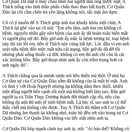
Cơ Quân Dã mặt ủ mày chau nhìn hai người đàn ông trước mặt, A
Thích uống vào tinh thần phấn chấn thao thao bất tuyệt, Cơ Quân
Đào lại chỉ cầm chén trà yên lặng không nói, sắc mặt ảm đạm.
Cô có ý muốn để A Thích giúp anh trai khuây khỏa một chút, A
Thích lại ghé vào tai cô nói: "Em yên tâm, anh trai em không có
bệnh, nguyên nhân gây nên bệnh của anh ấy đã hoàn toàn biến mất
vì người phụ nữ đó. Bây giờ anh ấy mắc là bệnh tương tư, loại bệnh
này thì xin lỗi em, tiến sĩ Thích này cũng bất lực. Lúc đầu vì em anh
suýt nữa bệnh đến mức mất nửa cái mạng, bây giờ dù đã đỡ rồi
nhưng phải uống thuốc cả đời, không có em thì anh chỉ còn là cái
xác không hồn. Bây giờ thoạt nhìn anh ấy còn trầm trọng hơn cả
anh ngày đó".
A Thích chẳng qua là mượn rượu nói liên thiên mà thôi. Ở nhà họ
Cơ tâm sự của Cơ Quân Đào sớm đã không còn là một bí mật. Anh
có tình ý với Hoài Nguyệt nhưng lại không dám theo đuổi, khiến
một đống người bên cạnh sốt ruột mà không biết làm sao. Bây giờ
người ta và Trần Thụy Dương thành đôi thành cặp rồi, nếu còn
không ép anh thì anh sẽ sinh bệnh mất. Là bác sĩ, sao anh ta có thể
thấy chết mà không cứu được. Tuy A Thích thì thầm với Cơ Quân
Dã nhưng âm thanh lại không nhỏ, toàn bộ đều rơi vào trong tai Cơ
Quân Đào. Cơ Quân Đào không vui liếc mắt nhìn anh ta.
Cơ Quân Dã bóp mạnh cánh tay anh ta, nói: "Ai bảo thế? Không có