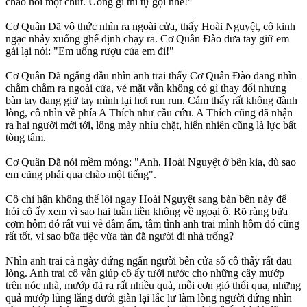
chào hỏi một chút. Uống gì thì tự gọi nhé!"
Cơ Quân Dã vô thức nhìn ra ngoài cửa, thấy Hoài Nguyệt, cô kinh
ngạc nhảy xuống ghế định chạy ra. Cơ Quân Đào đưa tay giữ em
gái lại nói: "Em uống rượu của em đi!"
Cơ Quân Dã ngẩng đầu nhìn anh trai thấy Cơ Quân Đào đang nhìn
chằm chằm ra ngoài cửa, vẻ mặt vẫn không có gì thay đổi nhưng
bàn tay đang giữ tay mình lại hơi run run. Cảm thấy rất không đành
lòng, cô nhìn về phía A Thích như cầu cứu. A Thích cũng đã nhận
ra hai người mới tới, lông mày nhíu chặt, hiển nhiên cũng là lực bất
tòng tâm.
Cơ Quân Dã nói mềm mỏng: "Anh, Hoài Nguyệt ở bên kia, dù sao
em cũng phải qua chào một tiếng".
Cô chỉ hận không thể lôi ngay Hoài Nguyệt sang bàn bên này để
hỏi cô ấy xem vì sao hai tuần liền không về ngoại ô. Rõ ràng bữa
cơm hôm đó rất vui vẻ đầm ấm, tâm tình anh trai mình hôm đó cũng
rất tốt, vì sao bữa tiệc vừa tàn đã người đi nhà trống?
Nhìn anh trai cả ngày đứng ngẩn người bên cửa sổ cô thấy rất đau
lòng. Anh trai cô vẫn giúp cô ấy tưới nước cho những cây mướp
trên nóc nhà, mướp đã ra rất nhiều quả, mỗi cơn gió thổi qua, những
quả mướp lủng lẳng dưới giàn lại lắc lư làm lòng người đứng nhìn