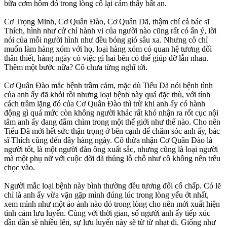
bữa cơm hôm đó trong lòng cô lại cảm thấy bất an.
Cơ Trọng Minh, Cơ Quân Đào, Cơ Quân Dã, thậm chí cả bác sĩ
Thích, hình như cử chỉ hành vi của người nào cũng rất có ẩn ý, lời
nói của mỗi người hình như đều bóng gió sâu xa. Nhưng cô chỉ
muốn làm hàng xóm với họ, loại hàng xóm có quan hệ tương đối
thân thiết, hàng ngày có việc gì hai bên có thể giúp đỡ lẫn nhau.
Thêm một bước nữa? Cô chưa từng nghĩ tới.
Cơ Quân Đào mắc bệnh trầm cảm, mặc dù Tiểu Dã nói bệnh tình
của anh ấy đã khỏi rồi nhưng loại bệnh này quá đặc thù, với tính
cách trầm lặng đó của Cơ Quân Đào thì trừ khi anh ấy có hành
động gì quá mức còn không người khác rất khó nhận ra rốt cục nội
tâm anh ấy đang đắm chìm trong một thế giới như thế nào. Cho nên
Tiểu Dã mới hết sức thận trọng ở bên cạnh để chăm sóc anh ấy, bác
sĩ Thích cũng đến đây hàng ngày. Cô thừa nhận Cơ Quân Đào là
người tốt, là một người đàn ông xuất sắc, nhưng cũng là loại người
mà một phụ nữ với cuộc đời đã thủng lỗ chỗ như cô không nên trêu
chọc vào.
Người mắc loại bệnh này bình thường đều tương đối cố chấp. Có lẽ
chỉ là anh ấy vừa vặn gặp mình đúng lúc trong lòng yếu ớt nhất,
xem mình như một ảo ảnh nào đó trong lòng cho nên mới xuất hiện
tình cảm lưu luyến. Cùng với thời gian, số người anh ấy tiếp xúc
dần dần sẽ nhiều lên, sự lưu luyến này sẽ từ từ nhạt đi. Giống như