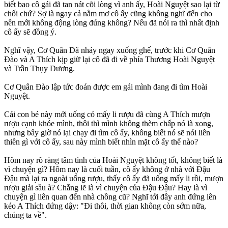
biết bao cô gái đã tan nát cõi lòng vì anh ấy, Hoài Nguyệt sao lại từ
chối chứ? Sợ là ngay cả nằm mơ cô ấy cũng không nghĩ đến cho
nên mới không động lòng đúng không? Nếu đã nói ra thì nhất định
cô ấy sẽ đồng ý.
Nghĩ vậy, Cơ Quân Dã nhảy ngay xuống ghế, trước khi Cơ Quân
Đào và A Thích kịp giữ lại cô đã đi về phía Thương Hoài Nguyệt
và Trần Thụy Dương.
Cơ Quân Đào lập tức đoán được em gái mình đang đi tìm Hoài
Nguyệt.
Cái con bé này mới uống có mấy li rượu đã cùng A Thích mượn
rượu cạnh khóe mình, thôi thì mình không thèm chấp nó là xong,
nhưng bây giờ nó lại chạy đi tìm cô ấy, không biết nó sẽ nói liên
thiên gì với cô ấy, sau này mình biết nhìn mặt cô ấy thế nào?
Hôm nay rõ ràng tâm tình của Hoài Nguyệt không tốt, không biết là
vì chuyện gì? Hôm nay là cuối tuần, cô ấy không ở nhà với Đậu
Đậu mà lại ra ngoài uống rượu, thấy cô ấy đã uống mấy li rồi, mượn
rượu giải sầu à? Chẳng lẽ là vì chuyện của Đậu Đậu? Hay là vì
chuyện gì liên quan đến nhà chồng cũ? Nghĩ tới đây anh đứng lên
kéo A Thích đứng dậy: "Đi thôi, thời gian không còn sớm nữa,
chúng ta về".