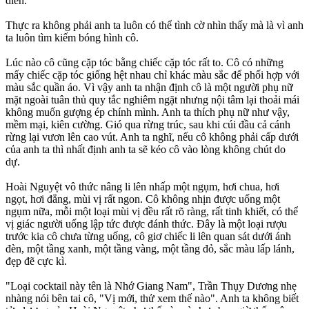
diễn.
Thực ra không phải anh ta luôn có thể tình cờ nhìn thấy mà là vì anh
ta luôn tìm kiếm bóng hình cô.
Lúc nào cô cũng cặp tóc bằng chiếc cặp tóc rất to. Cô có những
mấy chiếc cặp tóc giống hệt nhau chỉ khác màu sắc để phối hợp với
màu sắc quần áo. Vì vậy anh ta nhận định cô là một người phụ nữ
mặt ngoài tuân thủ quy tắc nghiêm ngặt nhưng nội tâm lại thoải mái
không muốn gượng ép chính mình. Anh ta thích phụ nữ như vậy,
mềm mại, kiên cường. Gió qua rừng trúc, sau khi cúi đầu cả cánh
rừng lại vươn lên cao vút. Anh ta nghĩ, nếu cô không phải cấp dưới
của anh ta thì nhất định anh ta sẽ kéo cô vào lòng không chút do
dự.
Hoài Nguyệt vô thức nâng li lên nhấp một ngụm, hơi chua, hơi
ngọt, hơi đắng, mùi vị rất ngon. Cô không nhịn được uống một
ngụm nữa, mỗi một loại mùi vị đều rất rõ ràng, rất tinh khiết, có thể
vị giác người uống lập tức được đánh thức. Đây là một loại rượu
trước kia cô chưa từng uống, cô giơ chiếc li lên quan sát dưới ánh
đèn, một tầng xanh, một tầng vàng, một tầng đỏ, sắc màu lấp lánh,
đẹp đẽ cực kì.
"Loại cocktail này tên là Nhớ Giang Nam", Trần Thụy Dương nhẹ
nhàng nói bên tai cô, "Vị mới, thử xem thế nào". Anh ta không biết