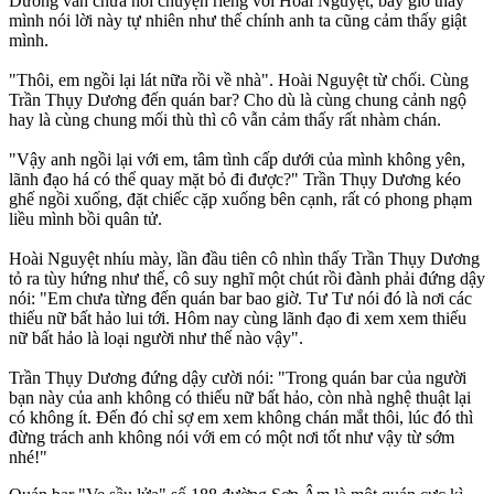
Dương vẫn chưa nói chuyện riêng với Hoài Nguyệt, bây giờ thấy
mình nói lời này tự nhiên như thế chính anh ta cũng cảm thấy giật
mình.
"Thôi, em ngồi lại lát nữa rồi về nhà". Hoài Nguyệt từ chối. Cùng
Trần Thụy Dương đến quán bar? Cho dù là cùng chung cảnh ngộ
hay là cùng chung mối thù thì cô vẫn cảm thấy rất nhàm chán.
"Vậy anh ngồi lại với em, tâm tình cấp dưới của mình không yên,
lãnh đạo há có thể quay mặt bỏ đi được?" Trần Thụy Dương kéo
ghế ngồi xuống, đặt chiếc cặp xuống bên cạnh, rất có phong phạm
liều mình bồi quân tử.
Hoài Nguyệt nhíu mày, lần đầu tiên cô nhìn thấy Trần Thụy Dương
tỏ ra tùy hứng như thế, cô suy nghĩ một chút rồi đành phải đứng dậy
nói: "Em chưa từng đến quán bar bao giờ. Tư Tư nói đó là nơi các
thiếu nữ bất hảo lui tới. Hôm nay cùng lãnh đạo đi xem xem thiếu
nữ bất hảo là loại người như thế nào vậy".
Trần Thụy Dương đứng dậy cười nói: "Trong quán bar của người
bạn này của anh không có thiếu nữ bất hảo, còn nhà nghệ thuật lại
có không ít. Đến đó chỉ sợ em xem không chán mắt thôi, lúc đó thì
đừng trách anh không nói với em có một nơi tốt như vậy từ sớm
nhé!"