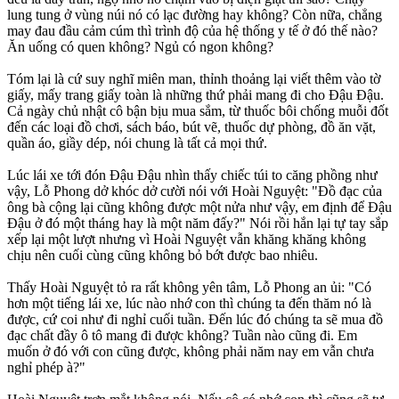
lung tung ở vùng núi nó có lạc đường hay không? Còn nữa, chẳng
may đau đầu cảm cúm thì trình độ của hệ thống y tế ở đó thế nào?
Ăn uống có quen không? Ngủ có ngon không?
Tóm lại là cứ suy nghĩ miên man, thỉnh thoảng lại viết thêm vào tờ
giấy, mấy trang giấy toàn là những thứ phải mang đi cho Đậu Đậu.
Cả ngày chủ nhật cô bận bịu mua sắm, từ thuốc bôi chống muỗi đốt
đến các loại đồ chơi, sách báo, bút vẽ, thuốc dự phòng, đồ ăn vặt,
quần áo, giầy dép, nói chung là tất cả mọi thứ.
Lúc lái xe tới đón Đậu Đậu nhìn thấy chiếc túi to căng phồng như
vậy, Lỗ Phong dở khóc dở cười nói với Hoài Nguyệt: "Đồ đạc của
ông bà cộng lại cũng không được một nửa như vậy, em định để Đậu
Đậu ở đó một tháng hay là một năm đấy?" Nói rồi hắn lại tự tay sắp
xếp lại một lượt nhưng vì Hoài Nguyệt vẫn khăng khăng không
chịu nên cuối cùng cũng không bỏ bớt được bao nhiêu.
Thấy Hoài Nguyệt tỏ ra rất không yên tâm, Lỗ Phong an ủi: "Có
hơn một tiếng lái xe, lúc nào nhớ con thì chúng ta đến thăm nó là
được, cứ coi như đi nghỉ cuối tuần. Đến lúc đó chúng ta sẽ mua đồ
đạc chất đầy ô tô mang đi được không? Tuần nào cũng đi. Em
muốn ở đó với con cũng được, không phải năm nay em vẫn chưa
nghỉ phép à?"