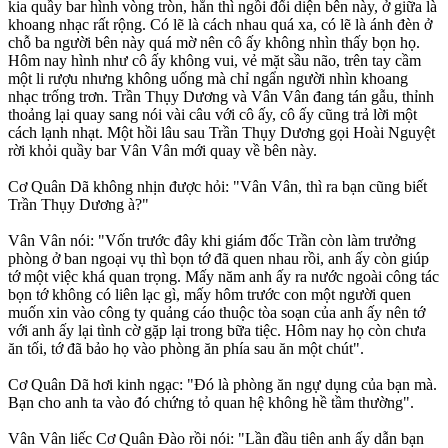
kia quầy bar hình vòng tròn, hắn thì ngồi đối diện bên này, ở giữa là
khoang nhạc rất rộng. Có lẽ là cách nhau quá xa, có lẽ là ánh đèn ở
chỗ ba người bên này quá mờ nên cô ấy không nhìn thấy bọn họ.
Hôm nay hình như cô ấy không vui, vẻ mặt sầu não, trên tay cầm
một li rượu nhưng không uống mà chỉ ngẩn người nhìn khoang
nhạc trống trơn. Trần Thụy Dương và Vân Vân đang tán gẫu, thỉnh
thoảng lại quay sang nói vài câu với cô ấy, cô ấy cũng trả lời một
cách lạnh nhạt. Một hồi lâu sau Trần Thụy Dương gọi Hoài Nguyệt
rời khỏi quầy bar Vân Vân mới quay về bên này.
Cơ Quân Dã không nhịn được hỏi: "Vân Vân, thì ra bạn cũng biết
Trần Thụy Dương à?"
Vân Vân nói: "Vốn trước đây khi giám đốc Trần còn làm trưởng
phòng ở ban ngoại vụ thì bọn tớ đã quen nhau rồi, anh ấy còn giúp
tớ một việc khá quan trọng. Mấy năm anh ấy ra nước ngoài công tác
bọn tớ không có liên lạc gì, mấy hôm trước con một người quen
muốn xin vào công ty quảng cáo thuộc tòa soạn của anh ấy nên tớ
với anh ấy lại tình cờ gặp lại trong bữa tiệc. Hôm nay họ còn chưa
ăn tối, tớ đã bảo họ vào phòng ăn phía sau ăn một chút".
Cơ Quân Dã hơi kinh ngạc: "Đó là phòng ăn ngự dụng của bạn mà.
Bạn cho anh ta vào đó chứng tỏ quan hệ không hề tầm thường".
Vân Vân liếc Cơ Quân Đào rồi nói: "Lần đầu tiên anh ấy dẫn bạn