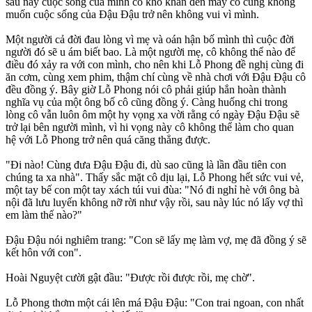
sau này cuộc sống của mình có khó khăn đến mấy cô cũng không
muốn cuộc sống của Đậu Đậu trở nên không vui vì mình.
Một người cả đời đau lòng vì mẹ và oán hận bố mình thì cuộc đời
người đó sẽ u ám biết bao. Là một người mẹ, cô không thể nào để
điều đó xảy ra với con mình, cho nên khi Lỗ Phong đề nghị cùng đi
ăn cơm, cùng xem phim, thậm chí cùng về nhà chơi với Đậu Đậu cô
đều đồng ý. Bây giờ Lỗ Phong nói cô phải giúp hắn hoàn thành
nghĩa vụ của một ông bố cô cũng đồng ý. Càng huống chi trong
lòng cô vẫn luôn ôm một hy vọng xa vời rằng có ngày Đậu Đậu sẽ
trở lại bên người mình, vì hi vọng này cô không thể làm cho quan
hệ với Lỗ Phong trở nên quá căng thẳng được.
"Đi nào! Cùng đưa Đậu Đậu đi, dù sao cũng là lần đầu tiên con
chúng ta xa nhà". Thấy sắc mặt cô dịu lại, Lỗ Phong hết sức vui vẻ,
một tay bế con một tay xách túi vui đùa: "Nó đi nghỉ hè với ông bà
nội đã lưu luyến không nỡ rời như vậy rồi, sau này lúc nó lấy vợ thì
em làm thế nào?"
Đậu Đậu nói nghiêm trang: "Con sẽ lấy mẹ làm vợ, mẹ đã đồng ý sẽ
kết hôn với con".
Hoài Nguyệt cười gật đầu: "Được rồi được rồi, mẹ chờ".
Lỗ Phong thơm một cái lên má Đậu Đậu: "Con trai ngoan, con nhất