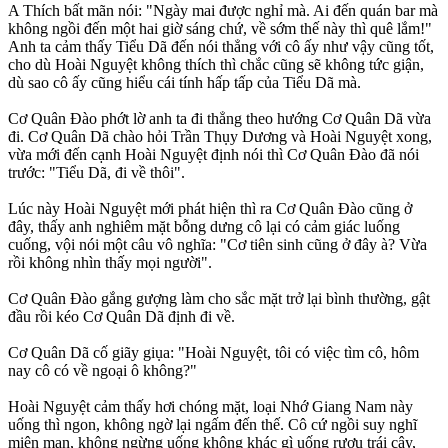
A Thích bất mãn nói: "Ngày mai được nghỉ mà. Ai đến quán bar mà
không ngồi đến một hai giờ sáng chứ, về sớm thế này thì quê lắm!"
Anh ta cảm thấy Tiểu Dã đến nói thẳng với cô ấy như vậy cũng tốt,
cho dù Hoài Nguyệt không thích thì chắc cũng sẽ không tức giận,
dù sao cô ấy cũng hiểu cái tính hấp tấp của Tiểu Dã mà.
Cơ Quân Đào phớt lờ anh ta đi thẳng theo hướng Cơ Quân Dã vừa
đi. Cơ Quân Dã chào hỏi Trần Thụy Dương và Hoài Nguyệt xong,
vừa mới đến cạnh Hoài Nguyệt định nói thì Cơ Quân Đào đã nói
trước: "Tiểu Dã, đi về thôi".
Lúc này Hoài Nguyệt mới phát hiện thì ra Cơ Quân Đào cũng ở
đây, thấy anh nghiêm mặt bỗng dưng cô lại có cảm giác luống
cuống, vội nói một câu vô nghĩa: "Cơ tiên sinh cũng ở đây à? Vừa
rồi không nhìn thấy mọi người".
Cơ Quân Đào gắng gượng làm cho sắc mặt trở lại bình thường, gật
đầu rồi kéo Cơ Quân Dã định đi về.
Cơ Quân Dã cố giãy giụa: "Hoài Nguyệt, tôi có việc tìm cô, hôm
nay cô có về ngoại ô không?"
Hoài Nguyệt cảm thấy hơi chóng mặt, loại Nhớ Giang Nam này
uống thì ngon, không ngờ lại ngấm đến thế. Cô cứ ngồi suy nghĩ
miên man, không ngừng uống không khác gì uống rượu trái cây,