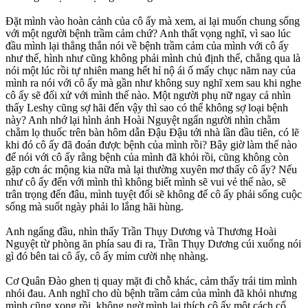
Đặt mình vào hoàn cảnh của cô ấy mà xem, ai lại muốn chung sống
với một người bệnh trầm cảm chứ? Anh thất vọng nghĩ, vì sao lúc
đầu mình lại thẳng thắn nói về bệnh trầm cảm của mình với cô ấy
như thế, hình như cũng không phải mình chủ định thế, chẳng qua là
nói một lúc rồi tự nhiên mang hết hỉ nộ ái ố mấy chục năm nay của
mình ra nói với cô ấy mà gần như không suy nghĩ xem sau khi nghe
cô ấy sẽ đối xử với mình thế nào. Một người phụ nữ ngay cả nhìn
thấy Leshy cũng sợ hãi đến vậy thì sao có thể không sợ loại bệnh
này? Anh nhớ lại hình ảnh Hoài Nguyệt ngẩn người nhìn chằm
chằm lọ thuốc trên bàn hôm dẫn Đậu Đậu tới nhà lần đầu tiên, có lẽ
khi đó cô ấy đã đoán được bệnh của mình rồi? Bây giờ làm thế nào
để nói với cô ấy rằng bệnh của mình đã khỏi rồi, cũng không còn
gặp cơn ác mộng kia nữa mà lại thường xuyên mơ thấy cô ấy? Nếu
như cô ấy đến với mình thì không biết mình sẽ vui vẻ thế nào, sẽ
trân trọng đến đâu, mình tuyệt đối sẽ không để cô ấy phải sống cuộc
sống mà suốt ngày phải lo lắng hãi hùng.
Anh ngẩng đầu, nhìn thấy Trần Thụy Dương và Thương Hoài
Nguyệt từ phòng ăn phía sau đi ra, Trần Thụy Dương cúi xuống nói
gì đó bên tai cô ấy, cô ấy mỉm cười nhẹ nhàng.
Cơ Quân Đào ghen tị quay mặt đi chỗ khác, cảm thấy trái tim mình
nhói đau. Anh nghĩ cho dù bệnh trầm cảm của mình đã khỏi nhưng
mình cũng xong rồi, không ngờ mình lại thích cô ấy một cách cố