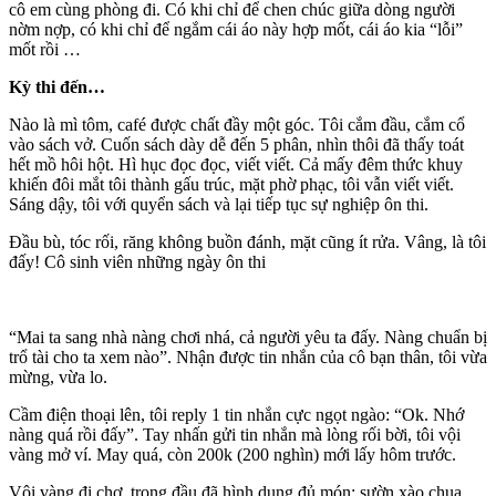
cô em cùng phòng đi. Có khi chỉ để chen chúc giữa dòng người
nờm nợp, có khi chỉ để ngắm cái áo này hợp mốt, cái áo kia “lỗi”
mốt rồi …
Kỳ thi đến…
Nào là mì tôm, café được chất đầy một góc. Tôi cắm đầu, cắm cổ
vào sách vở. Cuốn sách dày dễ đến 5 phân, nhìn thôi đã thấy toát
hết mồ hôi hột. Hì hục đọc đọc, viết viết. Cả mấy đêm thức khuy
khiến đôi mắt tôi thành gấu trúc, mặt phờ phạc, tôi vẫn viết viết.
Sáng dậy, tôi với quyển sách và lại tiếp tục sự nghiệp ôn thi.
Đầu bù, tóc rối, răng không buồn đánh, mặt cũng ít rửa. Vâng, là tôi
đấy! Cô sinh viên những ngày ôn thi
“Mai ta sang nhà nàng chơi nhá, cả người yêu ta đấy. Nàng chuẩn bị
trổ tài cho ta xem nào”. Nhận được tin nhắn của cô bạn thân, tôi vừa
mừng, vừa lo.
Cầm điện thoại lên, tôi reply 1 tin nhắn cực ngọt ngào: “Ok. Nhớ
nàng quá rồi đấy”. Tay nhấn gửi tin nhắn mà lòng rối bời, tôi vội
vàng mở ví. May quá, còn 200k (200 nghìn) mới lấy hôm trước.
Vội vàng đi chợ, trong đầu đã hình dung đủ món: sườn xào chua