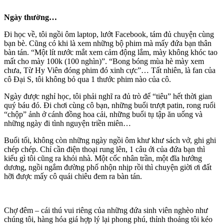
Ngày thường…
Đi học về, tôi ngồi ôm laptop, lướt Facebook, tám đủ chuyện cùng
bạn bè. Cũng có khi là xem những bộ phim mà mấy đứa bạn thân
bàn tán. “Một lít nước mắt xem cảm động lắm, mày không khóc tao
mất cho mày 100k (100 nghìn)”. “Bong bóng mùa hè mày xem
chưa, Từ Hy Viên đóng phim đó xinh cực”… Tất nhiên, là fan của
cô Đại S, tôi không bỏ qua 1 thước phim nào của cô.
Ngày được nghỉ học, tôi phải nghĩ ra đủ trò để “tiêu” hết thời gian
quý báu đó. Đi chơi cùng cô bạn, những buổi trượt patin, rong ruổi
“chộp” ảnh ở cánh đồng hoa cải, những buổi tụ tập ăn uống và
những ngày đi tình nguyện triền miên…
Buổi tối, không còn những ngày ngồi ôm khư khư sách vở, ghi ghi
chép chép. Chỉ cần điện thoại rung lên, 1 câu ới của đứa bạn thì
kiểu gì tôi cũng ra khỏi nhà. Một cốc nhân trần, một đĩa hướng
dương, ngồi ngắm đường phố nhộn nhịp rồi thì chuyện giời ơi đất
hỡi được mấy cô quái chiêu đem ra bàn tán.
Chợ đêm – cái thú vui riêng của những đứa sinh viên nghèo như
chúng tôi, hàng hóa giá hợp lý lại phong phú, thỉnh thoảng tôi kéo