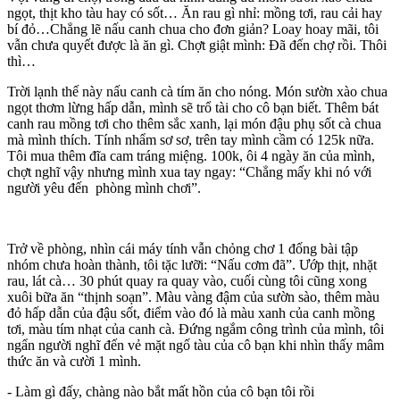
ngọt, thịt kho tàu hay có sốt… Ăn rau gì nhỉ: mồng tơi, rau cải hay
bí đỏ…Chẳng lẽ nấu canh chua cho đơn giản? Loay hoay mãi, tôi
vẫn chưa quyết được là ăn gì. Chợt giật mình: Đã đến chợ rồi. Thôi
thì…
Trời lạnh thế này nấu canh cà tím ăn cho nóng. Món sườn xào chua
ngọt thơm lừng hấp dẫn, mình sẽ trổ tài cho cô bạn biết. Thêm bát
canh rau mồng tơi cho thêm sắc xanh, lại món đậu phụ sốt cà chua
mà mình thích. Tính nhẩm sơ sơ, trên tay mình cầm có 125k nữa.
Tôi mua thêm đĩa cam tráng miệng. 100k, ôi 4 ngày ăn của mình,
chợt nghĩ vậy nhưng mình xua tay ngay: “Chẳng mấy khi nó với
người yêu đến phòng mình chơi”.
Trở về phòng, nhìn cái máy tính vẫn chỏng chơ 1 đống bài tập
nhóm chưa hoàn thành, tôi tặc lưỡi: “Nấu cơm đã”. Ướp thịt, nhặt
rau, lát cà… 30 phút quay ra quay vào, cuối cùng tôi cũng xong
xuôi bữa ăn “thịnh soạn”. Màu vàng đậm của sườn sào, thêm màu
đỏ hấp dẫn của đậu sốt, điểm vào đó là màu xanh của canh mồng
tơi, màu tím nhạt của canh cà. Đứng ngắm công trình của mình, tôi
ngẩn người nghĩ đến vẻ mặt ngố tàu của cô bạn khi nhìn thấy mâm
thức ăn và cười 1 mình.
- Làm gì đấy, chàng nào bắt mất hồn của cô bạn tôi rồi