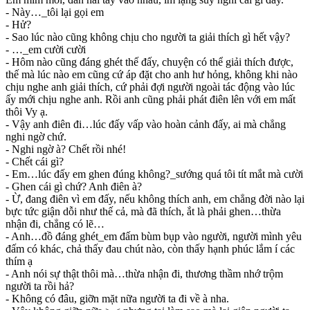
- Này…_tôi lại gọi em
- Hử?
- Sao lúc nào cũng không chịu cho người ta giải thích gì hết vậy?
- …_em cười cười
- Hôm nào cũng đáng ghét thế đấy, chuyện có thể giải thích được,
thế mà lúc nào em cũng cứ áp đặt cho anh hư hỏng, không khi nào
chịu nghe anh giải thích, cứ phải đợi người ngoài tác động vào lúc
ấy mới chịu nghe anh. Rồi anh cũng phải phát điên lên với em mất
thôi Vy ạ.
- Vậy anh điên đi…lúc đấy vấp vào hoàn cảnh đấy, ai mà chẳng
nghi ngờ chứ.
- Nghi ngờ à? Chết rồi nhé!
- Chết cái gì?
- Em…lúc đấy em ghen đúng không?_sướng quá tôi tít mắt mà cười
- Ghen cái gì chứ? Anh điên à?
- Ừ, đang điên vì em đấy, nếu không thích anh, em chẳng đời nào lại
bực tức giận dỗi như thế cả, mà đã thích, ắt là phải ghen…thừa
nhận đi, chẳng có lẽ…
- Anh…đồ đáng ghét_em đấm bùm bụp vào người, người mình yêu
đấm có khác, chả thấy đau chút nào, còn thấy hạnh phúc lắm í các
thím ạ
- Anh nói sự thật thôi mà…thừa nhận đi, thương thầm nhớ trộm
người ta rồi hả?
- Không có đâu, giỡn mặt nữa người ta đi về à nha.