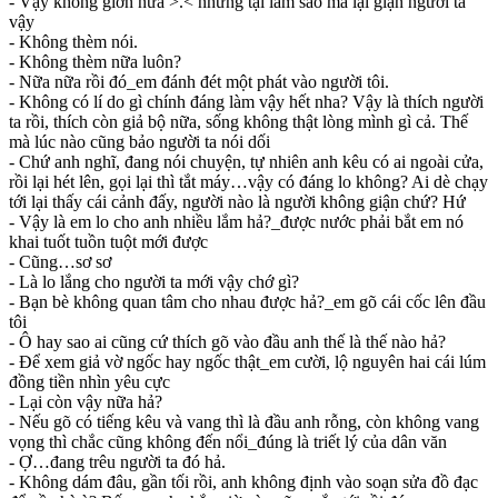
- Vậy không giỡn nữa >.< nhưng tại làm sao mà lại giận người ta
vậy
- Không thèm nói.
- Không thèm nữa luôn?
- Nữa nữa rồi đó_em đánh đét một phát vào người tôi.
- Không có lí do gì chính đáng làm vậy hết nha? Vậy là thích người
ta rồi, thích còn giả bộ nữa, sống không thật lòng mình gì cả. Thế
mà lúc nào cũng bảo người ta nói dối
- Chứ anh nghĩ, đang nói chuyện, tự nhiên anh kêu có ai ngoài cửa,
rồi lại hét lên, gọi lại thì tắt máy…vậy có đáng lo không? Ai dè chạy
tới lại thấy cái cảnh đấy, người nào là người không giận chứ? Hứ
- Vậy là em lo cho anh nhiều lắm hả?_được nước phải bắt em nó
khai tuốt tuồn tuột mới được
- Cũng…sơ sơ
- Là lo lắng cho người ta mới vậy chớ gì?
- Bạn bè không quan tâm cho nhau được hả?_em gõ cái cốc lên đầu
tôi
- Ô hay sao ai cũng cứ thích gõ vào đầu anh thế là thế nào hả?
- Để xem giả vờ ngốc hay ngốc thật_em cười, lộ nguyên hai cái lúm
đồng tiền nhìn yêu cực
- Lại còn vậy nữa hả?
- Nếu gõ có tiếng kêu và vang thì là đầu anh rỗng, còn không vang
vọng thì chắc cũng không đến nổi_đúng là triết lý của dân văn
- Ợ…đang trêu người ta đó hả.
- Không dám đâu, gần tối rồi, anh không định vào soạn sửa đồ đạc