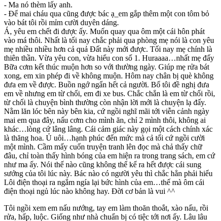
- Ma nó thèm lấy anh.
- Để mai cháu qua cũng được bác ạ_em gắp thêm một con tôm bỏ
vào bát tôi rồi mỉm cười duyên dáng.
Á, yêu em chết đi được ấy. Muốn quay qua ôm một cái hôn phát
vào má thôi. Nhất là tối nay chắc phải qua phòng mẹ nói là con yêu
mẹ nhiều nhiều hơn cả quả Đất này mới được. Tối nay mẹ chính là
thiên thần. Vừa yêu con, vừa hiểu con số 1. Huraaaa…nhất mẹ đấy
Bữa cơm kết thúc muộn hơn so với thường ngày. Giúp mẹ rửa bát
xong, em xin phép đi về không muộn. Hôm nay chân bị què không
đưa em về được. Buồn ngớ ngẩn hết cả người. Bố tôi đề nghị đưa
em về nhưng em từ chối, em đi xe bus. Chắc chắn là em từ chối rồi,
từ chối là chuyện bình thường còn nhận lời mới là chuyện lạ đấy.
Nằm lăn lóc bên này bên kia, cứ ngồi nghĩ mãi tới viễn cảnh ngày
mai em qua đây, nấu cơm cho mình ăn, chỉ 2 mình thôi, không ai
khác…lòng cứ lâng lâng. Cái cảm giác này gọi một cách chính xác
là thăng hoa. Ủ uôi…hạnh phúc đến mức mà cả tối cứ ngồi cười
một mình. Cầm mấy cuốn truyện tranh lên đọc mà chả thấy chữ
đâu, chỉ toàn thấy hình bóng của em hiện ra trong trang sách, em cứ
như ma ấy. Nói thế nào cũng không thể kể ra hết được cái sung
sướng của tôi lúc này. Bác nào có người yêu thì chắc hẳn phải hiểu
Lôi điện thoại ra ngắm ngía lại bức hình của em…thế mà ôm cái
điện thoại ngủ lúc nào không hay. Đời cơ bản là vui ^^
Tôi ngồi xem em nấu nướng, tay em làm thoăn thoắt, xào nấu, rồi
rửa, hấp, luộc. Giống như nhà chuẩn bị có tiệc tới nơi ấy. Lâu lâu