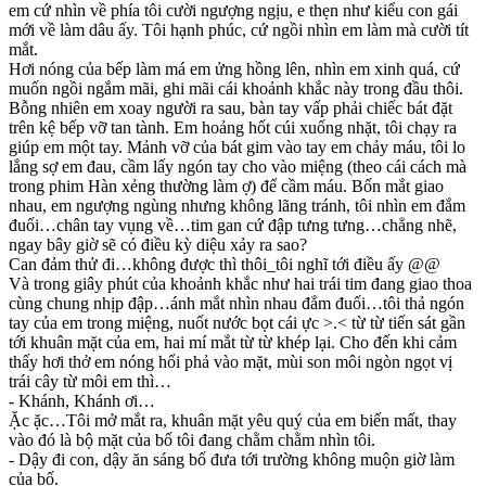
em cứ nhìn về phía tôi cười ngượng ngịu, e thẹn như kiểu con gái
mới về làm dâu ấy. Tôi hạnh phúc, cứ ngồi nhìn em làm mà cười tít
mắt.
Hơi nóng của bếp làm má em ửng hồng lên, nhìn em xinh quá, cứ
muốn ngồi ngắm mãi, ghi mãi cái khoảnh khắc này trong đầu thôi.
Bỗng nhiên em xoay người ra sau, bàn tay vấp phải chiếc bát đặt
trên kệ bếp vỡ tan tành. Em hoảng hốt cúi xuống nhặt, tôi chạy ra
giúp em một tay. Mảnh vỡ của bát gim vào tay em chảy máu, tôi lo
lắng sợ em đau, cầm lấy ngón tay cho vào miệng (theo cái cách mà
trong phim Hàn xẻng thường làm ợ) để cầm máu. Bốn mắt giao
nhau, em ngượng ngùng nhưng không lãng tránh, tôi nhìn em đắm
đuối…chân tay vụng về…tim gan cứ đập tưng tưng…chẳng nhẽ,
ngay bây giờ sẽ có điều kỳ diệu xảy ra sao?
Can đảm thử đi…không được thì thôi_tôi nghĩ tới điều ấy @@
Và trong giây phút của khoảnh khắc như hai trái tim đang giao thoa
cùng chung nhịp đập…ánh mắt nhìn nhau đắm đuối…tôi thả ngón
tay của em trong miệng, nuốt nước bọt cái ực >.< từ từ tiến sát gần
tới khuân mặt của em, hai mí mắt từ từ khép lại. Cho đến khi cảm
thấy hơi thở em nóng hổi phả vào mặt, mùi son môi ngòn ngọt vị
trái cây từ môi em thì…
- Khánh, Khánh ơi…
Ặc ặc…Tôi mở mắt ra, khuân mặt yêu quý của em biến mất, thay
vào đó là bộ mặt của bố tôi đang chằm chằm nhìn tôi.
- Dậy đi con, dậy ăn sáng bố đưa tới trường không muộn giờ làm
của bố.