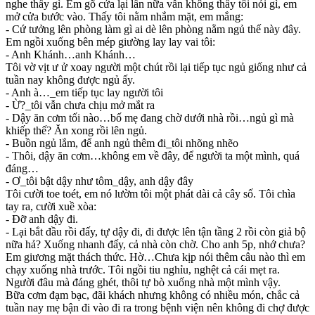
nghe thấy gì. Em gõ cửa lại lần nữa vẫn không thấy tôi nói gì, em
mở cửa bước vào. Thấy tôi nằm nhắm mặt, em mắng:
- Cứ tưởng lên phòng làm gì ai dè lên phòng nằm ngủ thế này đây.
Em ngồi xuống bên mép giường lay lay vai tôi:
- Anh Khánh…anh Khánh…
Tôi vờ vịt ư ử xoay người một chút rồi lại tiếp tục ngủ giống như cả
tuần nay không được ngủ ấy.
- Anh à…_em tiếp tục lay người tôi
- Ừ?_tôi vẫn chưa chịu mở mắt ra
- Dậy ăn cơm tối nào…bố mẹ đang chờ dưới nhà rồi…ngủ gì mà
khiếp thế? Ăn xong rồi lên ngủ.
- Buồn ngủ lắm, để anh ngủ thêm đi_tôi nhõng nhẽo
- Thôi, dậy ăn cơm…không em về đây, để người ta một mình, quá
đáng…
- Ơ_tôi bật dậy như tôm_dậy, anh dậy đây
Tôi cười toe toét, em nó lườm tôi một phát dài cả cây số. Tôi chìa
tay ra, cười xuề xòa:
- Đỡ anh dậy đi.
- Lại bắt đầu rồi đấy, tự dậy đi, đi được lên tận tầng 2 rồi còn giả bộ
nữa hả? Xuống nhanh đấy, cả nhà còn chờ. Cho anh 5p, nhớ chưa?
Em giương mặt thách thức. Hờ…Chưa kịp nói thêm câu nào thì em
chạy xuống nhà trước. Tôi ngồi tiu nghỉu, nghệt cả cái mẹt ra.
Người đâu mà đáng ghét, thôi tự bò xuống nhà một mình vậy.
Bữa cơm đạm bạc, đãi khách nhưng không có nhiều món, chắc cả
tuần nay mẹ bận đi vào đi ra trong bệnh viện nên không đi chợ được